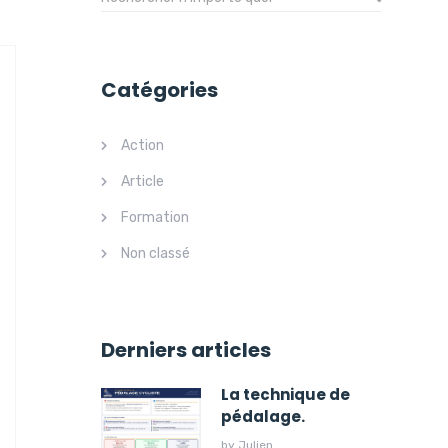
Catégories
Action
Article
Formation
Non classé
Derniers articles
La technique de
pédalage.
by
Julien