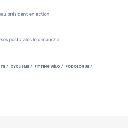
au président en action
yses posturales le dimanche
/
/
/
/
STE
CYCLISME
FITTING VÉLO
PODOLOGUE