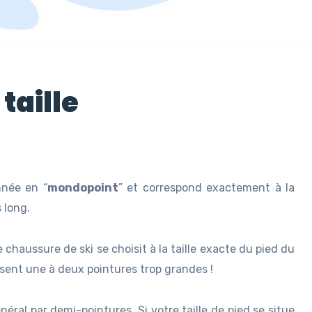
taille
nnée en “
mondopoint
” et correspond exactement à la
 long.
haussure de ski se choisit à la taille exacte du pied du
ssent une à deux pointures trop grandes !
éral par demi-pointures. Si votre taille de pied se situe