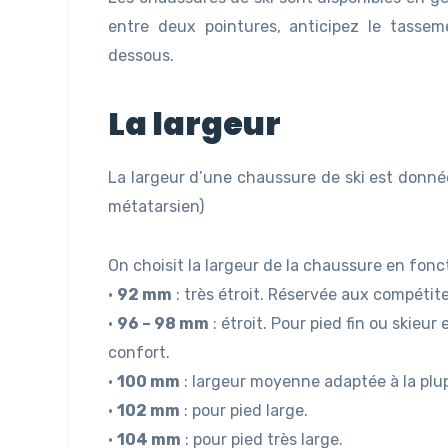
entre deux pointures, anticipez le tasse
dessous.
La largeur
La largeur d’une chaussure de ski est donnée
métatarsien)
On choisit la largeur de la chaussure en fonct
•
92 mm
: très étroit. Réservée aux compétit
•
96 – 98 mm
: étroit. Pour pied fin ou skieu
confort.
•
100 mm
: largeur moyenne adaptée à la plup
•
102 mm
: pour pied large.
•
104 mm
: pour pied très large.