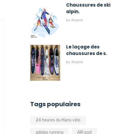
Chaussures de ski
alpin.
by
Airpod
Le laçage des
chaussures de s.
by
Airpod
Tags populaires
24 heures du Mans vélo
adidas running
AIR pod