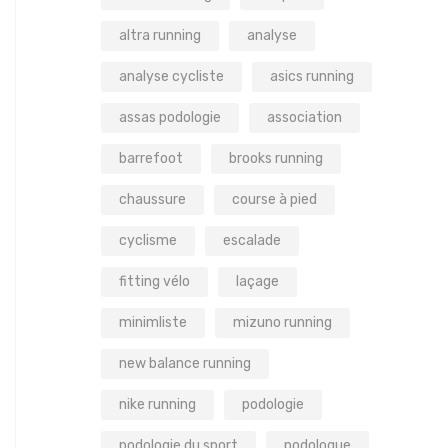
altra running
analyse
analyse cycliste
asics running
assas podologie
association
barrefoot
brooks running
chaussure
course à pied
cyclisme
escalade
fitting vélo
laçage
minimliste
mizuno running
new balance running
nike running
podologie
podologie du sport
podologue