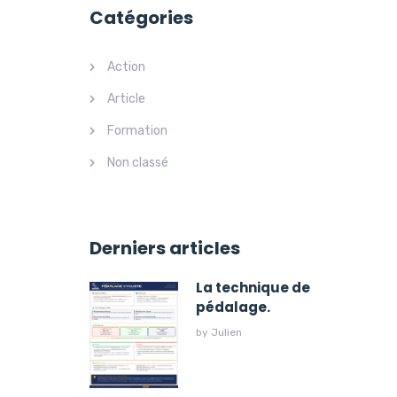
Catégories
Action
Article
Formation
Non classé
Derniers articles
La technique de
pédalage.
by
Julien